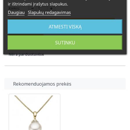
ir ištrindami įrašytus slapukus.
Kiekis:
Daugiau
Slapukų redagavimas
Užsakoma prekė. Pristatymo laikas 4-6 savaitės
ATMESTI VISKĄ
Į KREPŠELĮ
SUTINKU
Nėra parduotuvėse
Rekomenduojamos prekės