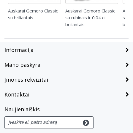
Auskarai Gemoro Classic
Auskarai Gemoro Classic
Ausk
su briliantais
su rubinais ir 0.04 ct
su sa
briliantais
brili
Informacija
Mano paskyra
Įmonės rekvizitai
Kontaktai
Naujienlaiškis