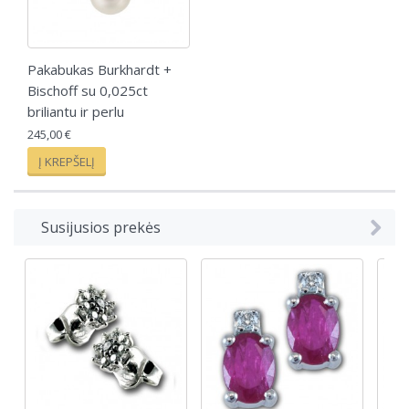
Pakabukas Burkhardt +
Bischoff su 0,025ct
briliantu ir perlu
245,00 €
Į KREPŠELĮ
Susijusios prekės