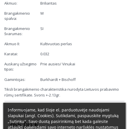
Akmuo:
Briliantas
Brangakmenio
W
spalva:
Brangakmenio
SI
švarumas:
Akmuo II:
Kultivuotas perlas
Karatai:
0.032
Auskarų užsegimo
Prie ausies/ Vinukai
tipas:
Gamintojas:
Burkhardt + Bischoff
Tiksli brangakmenio charakteristika nurodyta Lietuvos prabavimo
rūmų sertifikate. Svoris +-2.13gr.
Informuojame, kad šioje el. parduotuvėje naudojami
slapukai (angl. Cookies). Sutikdami, paspauskite mygtuką
„Sutinku“. Savo duotą pasirinkimą bet kada galėsite
365,00 €
atšaukti pakeisdami savo interneto naršyklės nustatymus