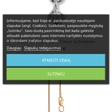
Informuojame, kad šioje el. parduotuvėje naudojami
slapukai (angl. Cookies). Sutikdami, paspauskite mygtuką
„Sutinku“. Savo duotą pasirinkimą bet kada galėsite
atšaukti pakeisdami savo interneto naršyklės nustatymus
ir ištrindami įrašytus slapukus.
Auksinis koljė Gemoro Classic su briliantu
499,00 €
Daugiau
Slapukų redagavimas
Plačiau
ATMESTI VISKĄ
SUTINKU