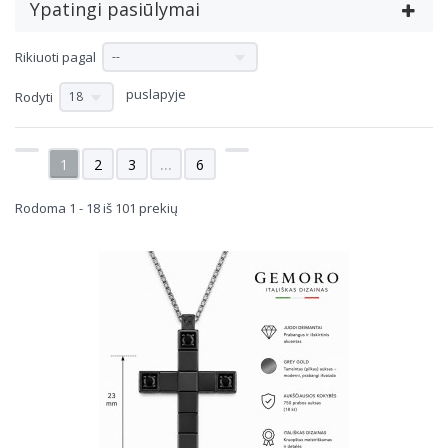
Ypatingi pasiūlymai
Rikiuoti pagal
--
puslapyje
Rodyti
18
1
2
3
...
6
Rodoma 1 - 18 iš 101 prekių