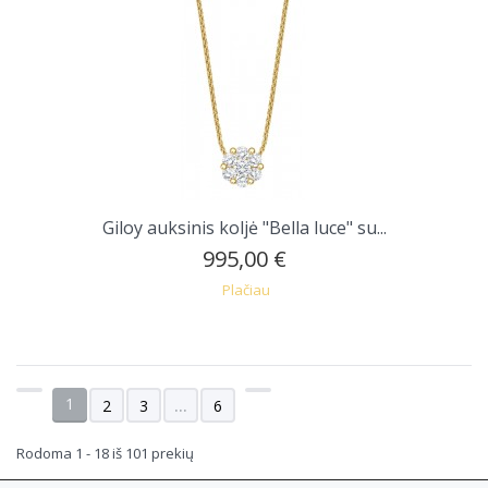
Giloy auksinis koljė "Bella luce" su...
995,00 €
Plačiau
1
2
3
...
6
Rodoma 1 - 18 iš 101 prekių