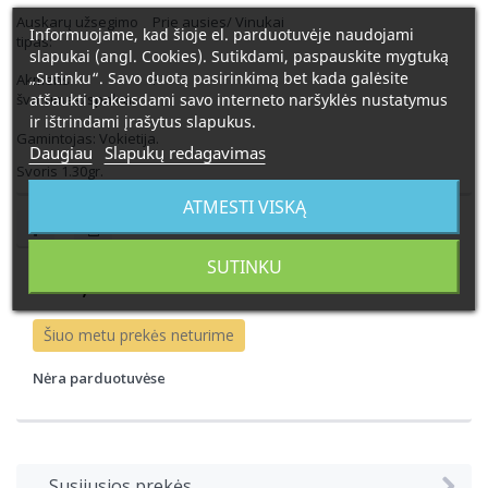
Auskarų užsegimo
Prie ausies/ Vinukai
Informuojame, kad šioje el. parduotuvėje naudojami
tipas:
slapukai (angl. Cookies). Sutikdami, paspauskite mygtuką
„Sutinku“. Savo duotą pasirinkimą bet kada galėsite
Akmens
F
švarumas/spalva:
atšaukti pakeisdami savo interneto naršyklės nustatymus
ir ištrindami įrašytus slapukus.
Gamintojas: Vokietija.
Daugiau
Slapukų redagavimas
Svoris 1.30gr.
ATMESTI VISKĄ
SUTINKU
515,00 €
Šiuo metu prekės neturime
Nėra parduotuvėse
Susijusios prekės