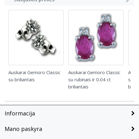
Auskarai Gemoro Classic
Auskarai Gemoro Classic
Ausk
su briliantais
su rubinais ir 0.04 ct
su sa
briliantais
brili
Informacija
Mano paskyra