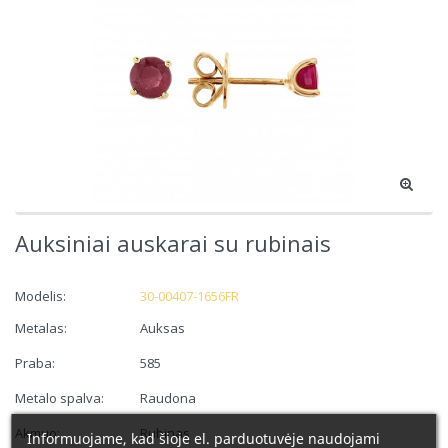
Auksiniai auskarai su rubinais
Modelis:
30-00407-1656FR
Metalas:
Auksas
Praba:
585
Metalo spalva:
Raudona
Akmuo:
Rubinas
Informuojame, kad šioje el. parduotuvėje naudojami