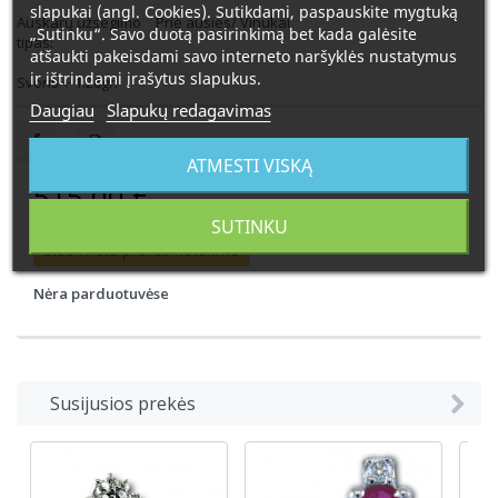
slapukai (angl. Cookies). Sutikdami, paspauskite mygtuką
Auskarų užsegimo
Prie ausies/ Vinukai
„Sutinku“. Savo duotą pasirinkimą bet kada galėsite
tipas:
atšaukti pakeisdami savo interneto naršyklės nustatymus
ir ištrindami įrašytus slapukus.
Svoris +-1.26gr.
Daugiau
Slapukų redagavimas
ATMESTI VISKĄ
515,00 €
SUTINKU
Šiuo metu prekės neturime
Nėra parduotuvėse
Susijusios prekės