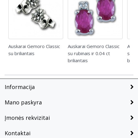
Auskarai Gemoro Classic
Auskarai Gemoro Classic
Ausk
su briliantais
su rubinais ir 0.04 ct
su sa
briliantais
brili
Informacija
Mano paskyra
Įmonės rekvizitai
Kontaktai