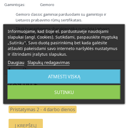
Gamintojas:
Gemoro
Gemoro classic gaminiai parduodami su gamintojo ir
Lietuvos prabavimo rūmų sertifikatais.
Tiksli brangakmenio charakteristika nurodyta Lietuvos
Informuojame, kad šioje el. parduotuvėje naudojami
prabavimo rūmų sertifikate.
slapukai (angl. Cookies). Sutikdami, paspauskite mygtuką
„Sutinku“. Savo duotą pasirinkimą bet kada galėsite
Kilmė: Italija
atšaukti pakeisdami savo interneto naršyklės nustatymus
ir ištrindami įrašytus slapukus.
Daugiau
Slapukų redagavimas
ATMESTI VISKĄ
789,00 €
SUTINKU
Kiekis:
Pristatymas 2 - 4 darbo dienos
Į KREPŠELĮ