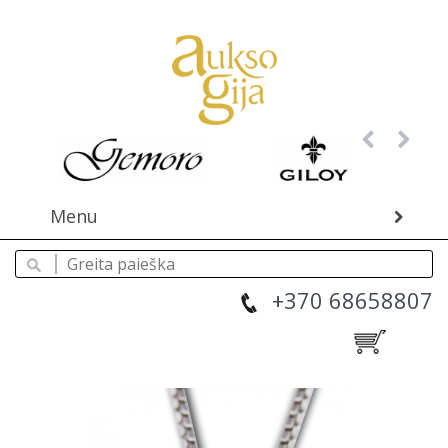
Menu
+370 68658807