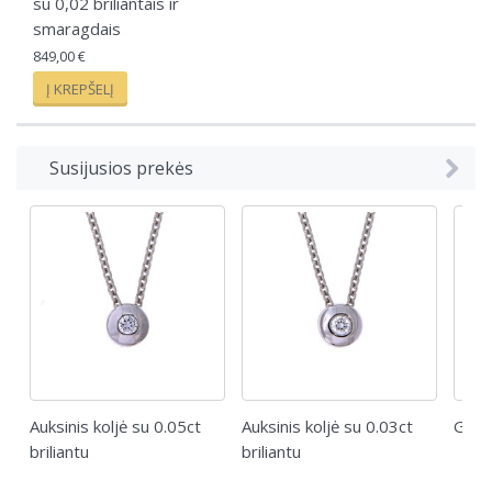
su 0,02 briliantais ir
smaragdais
849,00 €
Į KREPŠELĮ
Susijusios prekės
Auksinis koljė su 0.05ct
Auksinis koljė su 0.03ct
Giloy
briliantu
briliantu