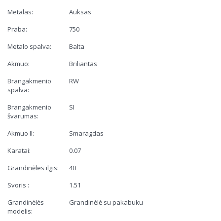
Metalas:
Auksas
Praba:
750
Metalo spalva:
Balta
Akmuo:
Briliantas
Brangakmenio
RW
spalva:
Brangakmenio
SI
švarumas:
Akmuo II:
Smaragdas
Karatai:
0.07
Grandinėles ilgis:
40
Svoris :
1.51
Grandinėlės
Grandinėlė su pakabuku
modelis: