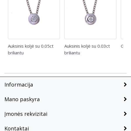
Auksinis koljė su 0.05ct
Auksinis koljė su 0.03ct
Giloy
briliantu
briliantu
Informacija
Mano paskyra
Įmonės rekvizitai
Kontaktai