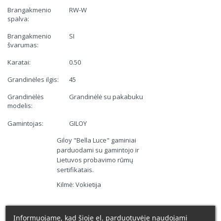
Brangakmenio
RW-W
spalva:
Brangakmenio
SI
švarumas:
Karatai:
0.50
Grandinėles ilgis:
45
Grandinėlės
Grandinėlė su pakabuku
modelis:
Gamintojas:
GILOY
Giloy "Bella Luce" gaminiai
parduodami su gamintojo ir
Lietuvos probavimo rūmų
sertifikatais.
Kilmė: Vokietija
Informuojame, kad šioje el. parduotuvėje naudojami