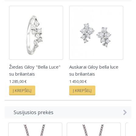
Žiedas Giloy "Bella Luce"
Auskarai Giloy bella luce
su briliantais
su briliantais
1 285,00 €
1 450,00 €
Į KREPŠELĮ
Į KREPŠELĮ
Susijusios prekės