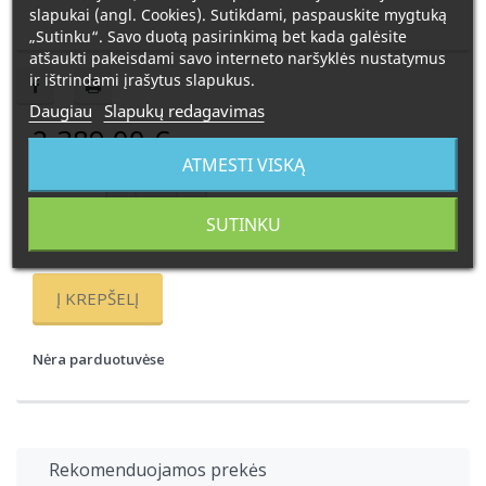
slapukai (angl. Cookies). Sutikdami, paspauskite mygtuką
„Sutinku“. Savo duotą pasirinkimą bet kada galėsite
atšaukti pakeisdami savo interneto naršyklės nustatymus
ir ištrindami įrašytus slapukus.
Daugiau
Slapukų redagavimas
2 389,00 €
ATMESTI VISKĄ
Kiekis:
SUTINKU
Užsakoma prekė. Pristatymo laikas 6 savaitės.
Į KREPŠELĮ
Nėra parduotuvėse
Rekomenduojamos prekės