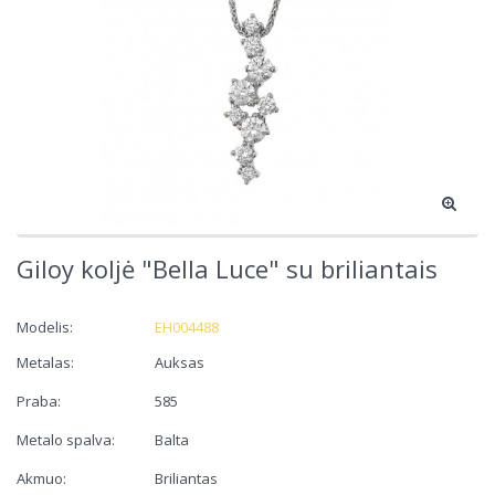
Giloy koljė "Bella Luce" su briliantais
Modelis:
EH004488
Metalas:
Auksas
Praba:
585
Metalo spalva:
Balta
Akmuo:
Briliantas