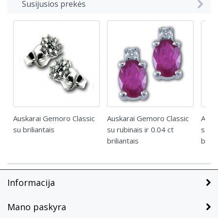
Susijusios prekės
Auskarai Gemoro Classic
Auskarai Gemoro Classic
Ausk
su briliantais
su rubinais ir 0.04 ct
su sa
briliantais
brili
Informacija
Mano paskyra