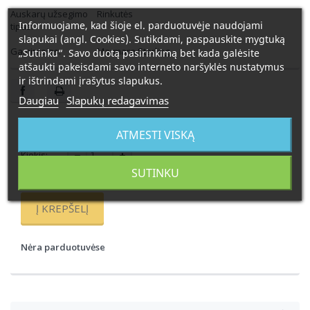
Auskarų užsegimo
Rinkutės
Informuojame, kad šioje el. parduotuvėje naudojami
tipas:
slapukai (angl. Cookies). Sutikdami, paspauskite mygtuką
Gamintojas:
Marmara Sterling
„Sutinku“. Savo duotą pasirinkimą bet kada galėsite
atšaukti pakeisdami savo interneto naršyklės nustatymus
ir ištrindami įrašytus slapukus.
Daugiau
Slapukų redagavimas
86,00 €
ATMESTI VISKĄ
Kiekis:
SUTINKU
Į KREPŠELĮ
Nėra parduotuvėse