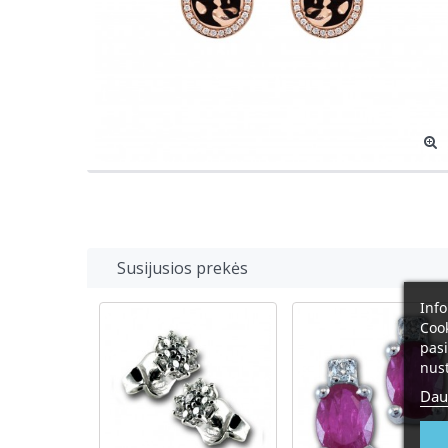
Susijusios prekės
Info
Cook
pasi
nust
Dau