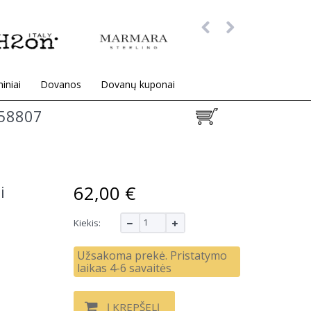
iniai
Dovanos
Dovanų kuponai
58807
62,00 €
i
Kiekis:
Užsakoma prekė. Pristatymo
laikas 4-6 savaitės
Į KREPŠELĮ