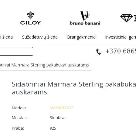
i žiedai
Sužadėtuvių žiedai
Brangakmeniai
Investiciniai gam
+370 686
briniai Marmara Sterling pakabukai auskarams
Sidabriniai Marmara Sterling pakabuka
auskarams
Modelis:
MAR-KR770G
Metalas:
Sidabras
Praba:
925