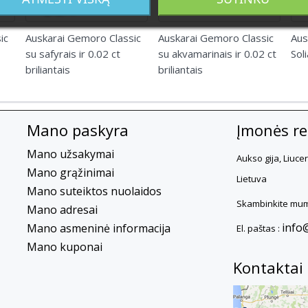
ic
Auskarai Gemoro Classic
Auskarai Gemoro Classic
Aus
su safyrais ir 0.02 ct
su akvamarinais ir 0.02 ct
Soli
briliantais
briliantais
Mano paskyra
Įmonės rek
Mano užsakymai
Aukso gija, Liuce
Mano grąžinimai
Lietuva
Mano suteiktos nuolaidos
Skambinkite mum
Mano adresai
info
Mano asmeninė informacija
El. paštas :
Mano kuponai
Kontaktai