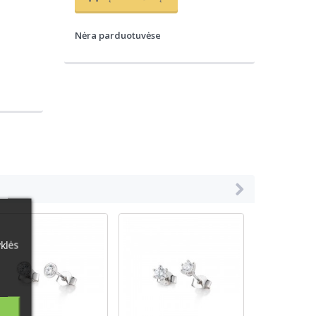
Nėra parduotuvėse
klės