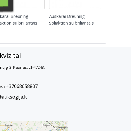
karai Breuning
Auskarai Breuning
Auskarai Bre
aktion su briliantais
Soliaktion su briliantais
Soliaktion su 
vizitai
rnų g. 3, Kaunas, LT-47243,
+37068658807
s :
@auksogija.lt