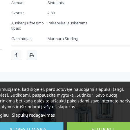
Akmuo:
Sintetinis
Svoris :
2.80
Auskarų užsegimo
Pakabukai auskarams
tipas:
Gamintojas:
Marmara Sterling
rmuojame, kad šioje el. parduotuvėje naudojami slapukai (angl.
ies). Sutikdami, paspauskite mygtuką „Sutinku“. Savo duotą
rinkimą bet kada galėsite atšaukti pakeisdami savo interneto naršy
atymus ir ištrindami įrašytus slapukus.
giau
Slapukų redagavimas
ATMESTI VISKĄ
SUTINKU