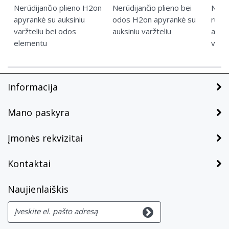
Nerūdijančio plieno H2on
Nerūdijančio plieno bei
Nerūd
apyrankė su auksiniu
odos H2on apyrankė su
rudo
varžteliu bei odos
auksiniu varžteliu
apyra
elementu
varžt
Informacija
Mano paskyra
Įmonės rekvizitai
Kontaktai
Naujienlaiškis