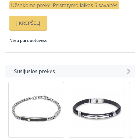
Užsakoma prekė. Pristatymo laikas 6 savaitės
Į KREPŠELĮ
Nėra parduotuvėse
Susijusios prekės