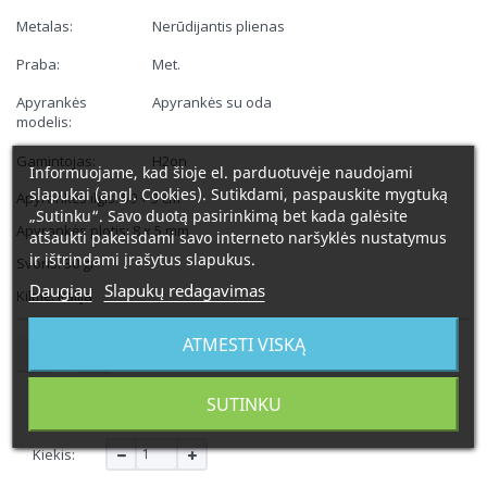
Metalas:
Nerūdijantis plienas
Praba:
Met.
Apyrankės
Apyrankės su oda
modelis:
Gamintojas:
H2on
Informuojame, kad šioje el. parduotuvėje naudojami
slapukai (angl. Cookies). Sutikdami, paspauskite mygtuką
Apyrankės ilgis: 59 + 3 cm
„Sutinku“. Savo duotą pasirinkimą bet kada galėsite
Apyrankės plotis: 8 x 5 mm
atšaukti pakeisdami savo interneto naršyklės nustatymus
ir ištrindami įrašytus slapukus.
Svoris: 30 gr
Daugiau
Slapukų redagavimas
Kilmė: Italija
ATMESTI VISKĄ
109,00 €
SUTINKU
Kiekis: