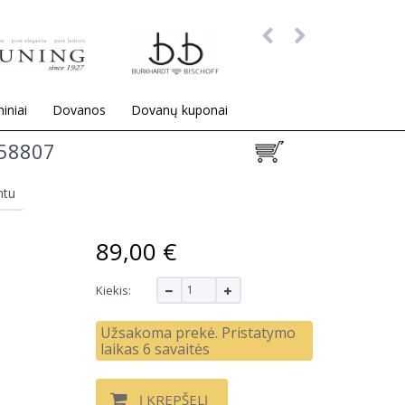
iniai
Dovanos
Dovanų kuponai
58807
ntu
89,00 €
Kiekis:
Užsakoma prekė. Pristatymo
laikas 6 savaitės
Į KREPŠELĮ