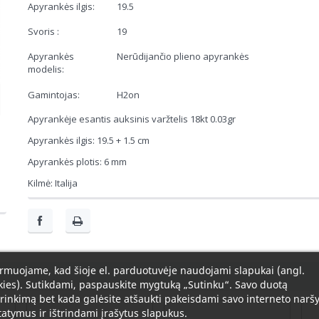
Apyrankės ilgis:
19.5
Svoris :
19
Apyrankės
Nerūdijančio plieno apyrankės
modelis:
Gamintojas:
H2on
Apyrankėje esantis auksinis varžtelis 18kt 0.03gr
Apyrankės ilgis: 19.5 + 1.5 cm
Apyrankės plotis: 6 mm
Kilmė: Italija
rmuojame, kad šioje el. parduotuvėje naudojami slapukai (angl.
ies). Sutikdami, paspauskite mygtuką „Sutinku“. Savo duotą
rinkimą bet kada galėsite atšaukti pakeisdami savo interneto naršy
atymus ir ištrindami įrašytus slapukus.