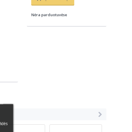
Nėra parduotuvėse
klės