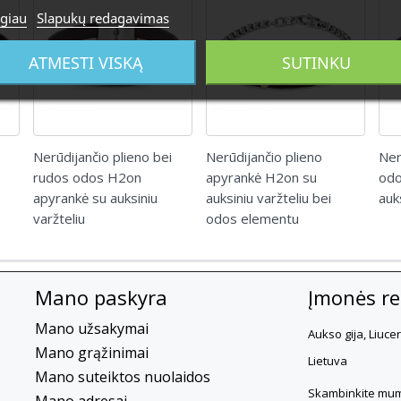
giau
Slapukų redagavimas
ATMESTI VISKĄ
SUTINKU
Nerūdijančio plieno bei
Nerūdijančio plieno
Ner
rudos odos H2on
apyrankė H2on su
odo
apyrankė su auksiniu
auksiniu varžteliu bei
auk
varžteliu
odos elementu
Mano paskyra
Įmonės rek
Mano užsakymai
Aukso gija, Liuce
Mano grąžinimai
Lietuva
Mano suteiktos nuolaidos
Skambinkite mum
Mano adresai