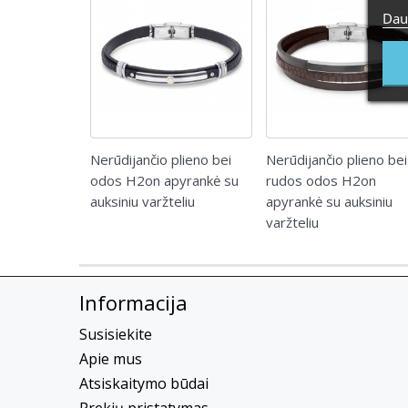
Dau
Nerūdijančio plieno bei
Nerūdijančio plieno bei
odos H2on apyrankė su
rudos odos H2on
auksiniu varžteliu
apyrankė su auksiniu
varžteliu
Informacija
Susisiekite
Apie mus
Atsiskaitymo būdai
Prekių pristatymas