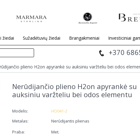
i žiedai
Sužadėtuvių žiedai
Brangakmeniai
Investiciniai gam
+370 686
ūdijančio plieno H2on apyrankė su auksiniu varžteliu bei odos eleme
Nerūdijančio plieno H2on apyrankė su
auksiniu varžteliu bei odos elementu
Modelis:
HO041-2
Metalas:
Nerūdijantis plienas
Praba:
Met.