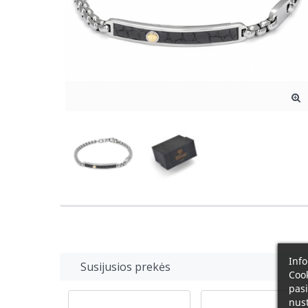
Info
Susijusios prekės
Cook
pasi
nust