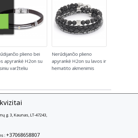
ūdijančio plieno bei
Nerūdijančio plieno
Nerūdijančio
s apyrankė H2on su
apyrankė H2on su lavos ir
apyrankė H2
siniu varžteliu
hematito akmenimis
ir hematito 
vizitai
rnų g. 3, Kaunas, LT-47243,
+37068658807
s :