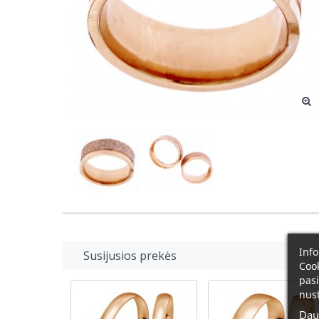
Info
Susijusios prekės
Cook
pasi
nust
Dau