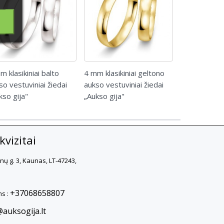
m klasikiniai balto
4 mm klasikiniai geltono
Žiedas Breu
so vestuviniai žiedai
aukso vestuviniai žiedai
su 0.303ct br
kso gija"
„Aukso gija"
vizitai
rnų g. 3, Kaunas, LT-47243,
+37068658807
s :
@auksogija.lt