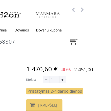
iniai
Dovanos
Dovanų kuponai
58807
1 470,60 €
-40%
2 451,00 €
Kiekis:
Pristatymas 2-4 darbo dienos
Į KREPŠELĮ