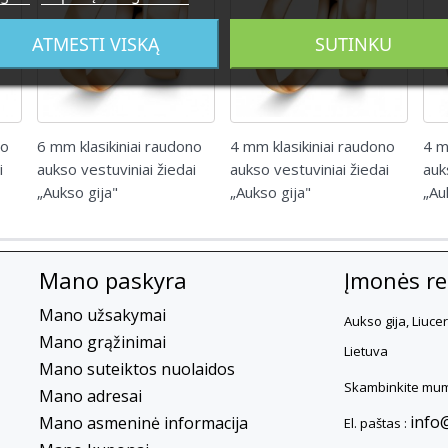
ATMESTI VISKĄ
SUTINKU
no
6 mm klasikiniai raudono
4 mm klasikiniai raudono
4 m
i
aukso vestuviniai žiedai
aukso vestuviniai žiedai
auk
„Aukso gija"
„Aukso gija"
„Au
Mano paskyra
Įmonės rek
Mano užsakymai
Aukso gija, Liuce
Mano grąžinimai
Lietuva
Mano suteiktos nuolaidos
Skambinkite mum
Mano adresai
info
Mano asmeninė informacija
El. paštas :