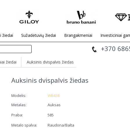
i žiedai
Sužadėtuvių žiedai
Brangakmeniai
Investiciniai gam
+370 686
iai žiedai
Auksinis dvispalvis žiedas
Auksinis dvispalvis žiedas
Modelis:
WB438
Metalas:
Auksas
Praba:
585
Metalo spalva:
Raudona/Balta