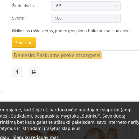
Žiedo dydis:
16.5
Svoris :
7.66
Iškiliosios rašto vietos, padengtos plonu balto aukso sluoksniu.
Smulkiau
Dėmesio: Paskutinė prekė atsargose!
rmuojame, kad šioje el. parduotuvėje naudojami slapukai (angl.
ies). Sutikdami, paspauskite mygtuką „Sutinku“. Savo duotą
rinkimą bet kada galėsite atšaukti pakeisdami savo interneto naršy
atymus ir ištrindami įrašytus slapukus.
giau
Slapukų redagavimas