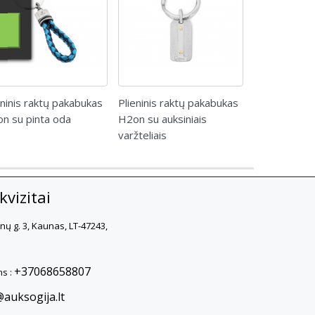
eninis raktų pakabukas
Plieninis raktų pakabukas
n su pinta oda
H2on su auksiniais
varžteliais
vizitai
rnų g. 3, Kaunas, LT-47243,
+37068658807
s :
@auksogija.lt