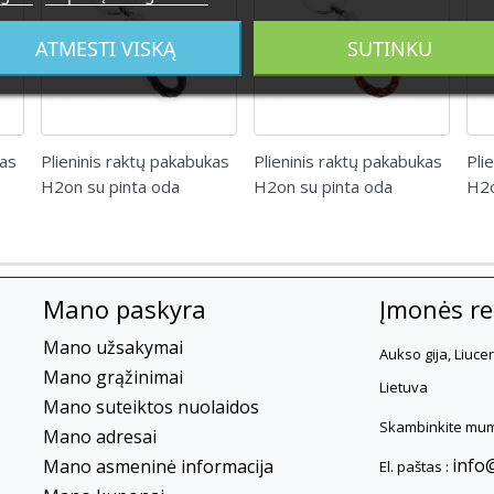
ATMESTI VISKĄ
SUTINKU
kas
Plieninis raktų pakabukas
Plieninis raktų pakabukas
Pli
H2on su pinta oda
H2on su pinta oda
H2o
Mano paskyra
Įmonės rek
Mano užsakymai
Aukso gija, Liuce
Mano grąžinimai
Lietuva
Mano suteiktos nuolaidos
Skambinkite mum
Mano adresai
info
Mano asmeninė informacija
El. paštas :