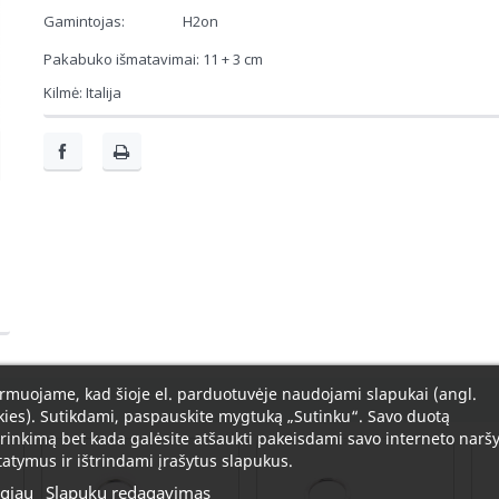
Gamintojas:
H2on
Pakabuko išmatavimai: 11 + 3 cm
Kilmė: Italija
rmuojame, kad šioje el. parduotuvėje naudojami slapukai (angl.
ies). Sutikdami, paspauskite mygtuką „Sutinku“. Savo duotą
rinkimą bet kada galėsite atšaukti pakeisdami savo interneto naršy
atymus ir ištrindami įrašytus slapukus.
giau
Slapukų redagavimas