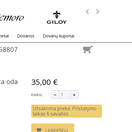
iniai
Dovanos
Dovanų kuponai
58807
35,00 €
ta oda
Kiekis:
Užsakoma prekė. Pristatymo
laikas 6 savaitės
Į KREPŠELĮ