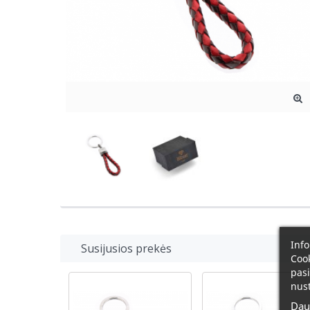
Info
Susijusios prekės
Cook
pasi
nust
Dau