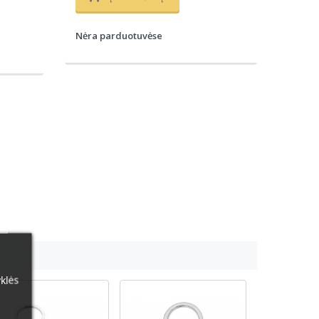
Nėra parduotuvėse
klės