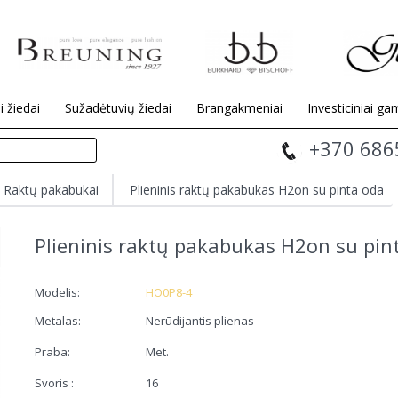
i žiedai
Sužadėtuvių žiedai
Brangakmeniai
Investiciniai gam
+370 686
Raktų pakabukai
Plieninis raktų pakabukas H2on su pinta oda
Plieninis raktų pakabukas H2on su pin
Modelis:
HO0P8-4
Metalas:
Nerūdijantis plienas
Praba:
Met.
Svoris :
16