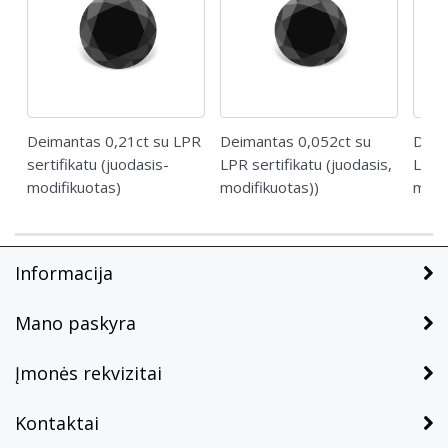
Deimantas 0,21ct su LPR
Deimantas 0,052ct su
Deim
sertifikatu (juodasis-
LPR sertifikatu (juodasis,
LPR s
modifikuotas)
modifikuotas))
modi
Informacija
Mano paskyra
Įmonės rekvizitai
Kontaktai