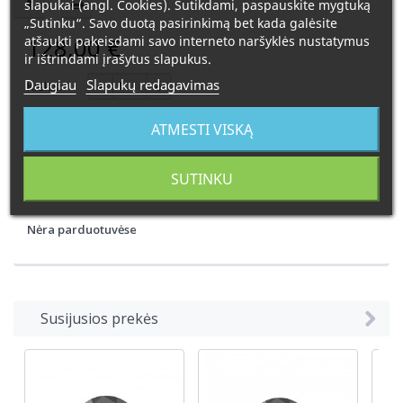
slapukai (angl. Cookies). Sutikdami, paspauskite mygtuką
„Sutinku“. Savo duotą pasirinkimą bet kada galėsite
128,00 €
atšaukti pakeisdami savo interneto naršyklės nustatymus
ir ištrindami įrašytus slapukus.
Daugiau
Slapukų redagavimas
Kiekis:
Užsakoma prekė. Pristatymo laikas 4-6 savaitės.
ATMESTI VISKĄ
SUTINKU
Į KREPŠELĮ
Nėra parduotuvėse
Susijusios prekės