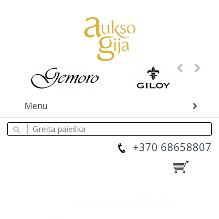
Menu
+370 68658807