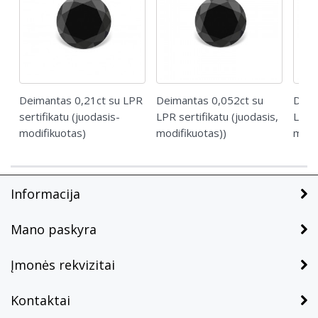
Deimantas 0,21ct su LPR
Deimantas 0,052ct su
Deim
sertifikatu (juodasis-
LPR sertifikatu (juodasis,
LPR s
modifikuotas)
modifikuotas))
modi
Informacija
Mano paskyra
Įmonės rekvizitai
Kontaktai