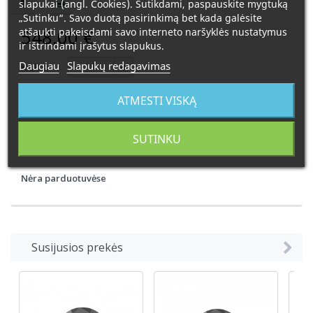
slapukai (angl. Cookies). Sutikdami, paspauskite mygtuką
„Sutinku“. Savo duotą pasirinkimą bet kada galėsite
548,00 €
atšaukti pakeisdami savo interneto naršyklės nustatymus
ir ištrindami įrašytus slapukus.
Daugiau
Slapukų redagavimas
Kiekis:
Užsakoma prekė. Pristatymo laikas 4-6 savaitės
ATMESTI VISKĄ
SUTINKU
Į KREPŠELĮ
Nėra parduotuvėse
Susijusios prekės