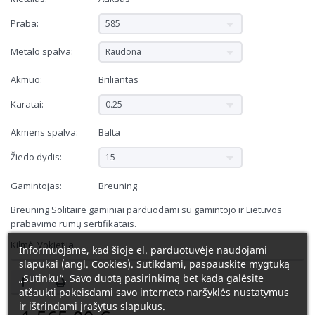
Praba:
585
Metalo spalva:
Raudona
Akmuo:
Briliantas
Karatai:
0.25
Akmens spalva:
Balta
Žiedo dydis:
15
Gamintojas:
Breuning
Breuning Solitaire gaminiai parduodami su gamintojo ir Lietuvos
prabavimo rūmų sertifikatais.
Kilmė: Vokietija
Informuojame, kad šioje el. parduotuvėje naudojami
slapukai (angl. Cookies). Sutikdami, paspauskite mygtuką
„Sutinku“. Savo duotą pasirinkimą bet kada galėsite
atšaukti pakeisdami savo interneto naršyklės nustatymus
ir ištrindami įrašytus slapukus.