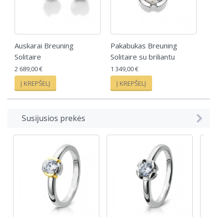
Auskarai Breuning
Pakabukas Breuning
Solitaire
Solitaire su briliantu
2 689,00 €
1 349,00 €
Į KREPŠELĮ
Į KREPŠELĮ
Susijusios prekės