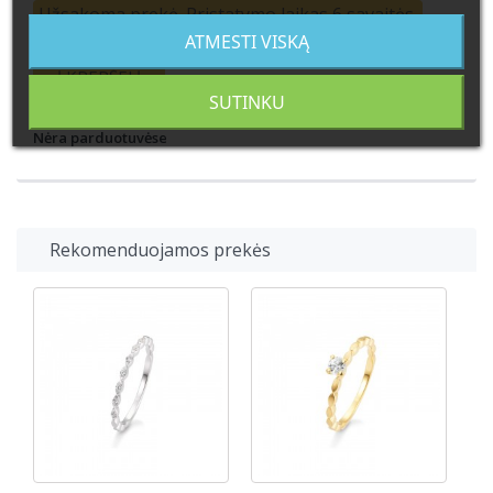
Užsakoma prekė. Pristatymo laikas 6 savaitės.
ATMESTI VISKĄ
Į KREPŠELĮ
SUTINKU
Nėra parduotuvėse
Rekomenduojamos prekės