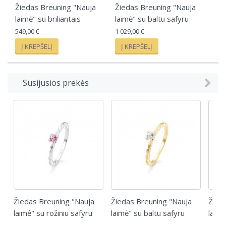
Žiedas Breuning "Nauja
Žiedas Breuning "Nauja
laimė" su briliantais
laimė" su baltu safyru
549,00 €
1 029,00 €
Į KREPŠELĮ
Į KREPŠELĮ
Susijusios prekės
Žiedas Breuning "Nauja
Žiedas Breuning "Nauja
Žied
laimė" su rožiniu safyru
laimė" su baltu safyru
laim