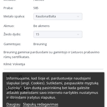
Praba:
585
Metalo spalva:
Raudona/Balta
Akmuo:
Be akmens
Žiedo dydis:
15
Gamintojas:
Breuning
Breuning gaminiai parduodami su gamintojo ir Lietuvos prabavimo
rūmų sertifikatais.
Kilmė: Vokietija
Informuojame, kad šioje el. parduotuvėje naudojami
slapukai (angl. Cookies). Sutikdami, paspauskite mygtuką
959,00 €
„Sutinku“. Savo duotą pasirinkimą bet kada galėsite
atšaukti pakeisdami savo interneto naršyklės nustatymus
ir ištrindami įrašytus slapukus.
Kiekis:
Daugiau
Slapukų redagavimas