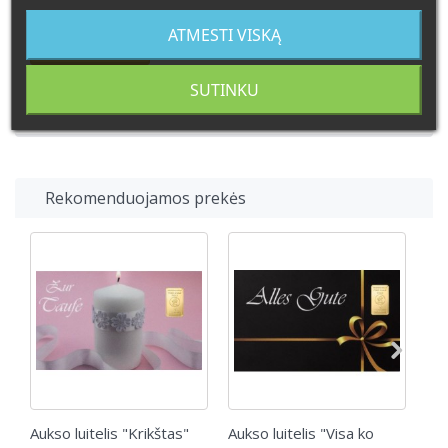
ATMESTI VISKĄ
Į KREPŠELĮ
SUTINKU
Nėra parduotuvėse
Rekomenduojamos prekės
Aukso luitelis "Krikštas"
Aukso luitelis "Visa ko
Auk