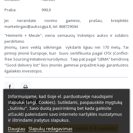
Praba:
999,9
Jei nerandate norimo gaminio, prašau, kreipkitės
marketingas@auksogija.lt, tel. 868729044
"Heimerle + Meule", viena seniausių Vokietijos aukso ir sidabro
perdirbimo
įmonių, savo veiklą sėkmingai vykdanti ilgiau nei 170 metų. Tai
pirmoji įmonė Europoje, kuri buvo sertifikuota pagal CFSI (Conflict-
free Sourcing Initiative) nurodymus. Taip pat pagal "LBMA" bendrovę
"Good delivery list" šios įmonės gaminiai pripažinti kaip garantuotos
ilgalaikės investicijos.
Informuojame, kad šioje el. parduotuvėje naudojami
239,00 €
slapukai (angl. Cookies). Sutikdami, paspauskite mygtuką
„Sutinku“. Savo duotą pasirinkimą bet kada galėsite
atšaukti pakeisdami savo interneto naršyklės nustatymus
Kiekis:
ir ištrindami įrašytus slapukus.
Užsakoma prekė. Pristatymo laikas 6-8 savaitės.
Daugiau
Slapukų redagavimas