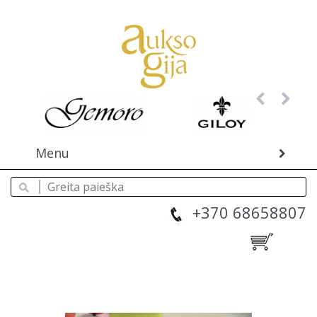
Menu
+370 68658807