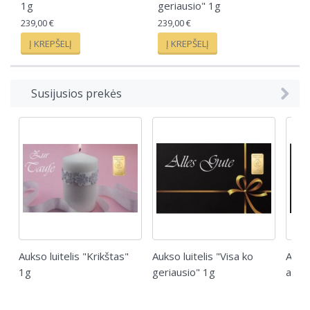
1g
geriausio" 1g
au
239,00 €
239,00 €
239
Į KREPŠELĮ
Į KREPŠELĮ
Į
Susijusios prekės
Aukso luitelis "Krikštas"
Aukso luitelis "Visa ko
Aukso
1g
geriausio" 1g
auks