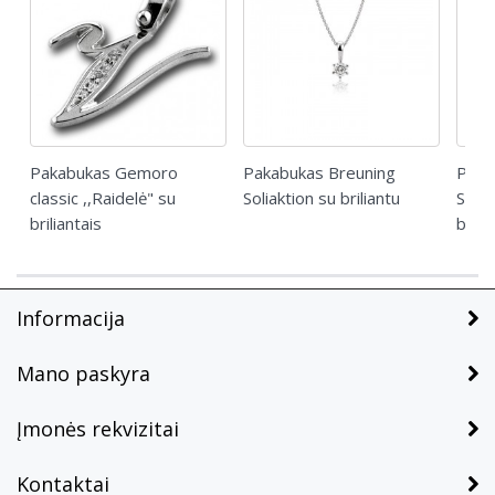
Pakabukas Gemoro
Pakabukas Breuning
Pakab
classic ,,Raidelė" su
Soliaktion su briliantu
Solit
briliantais
brili
Informacija
Mano paskyra
Įmonės rekvizitai
Kontaktai