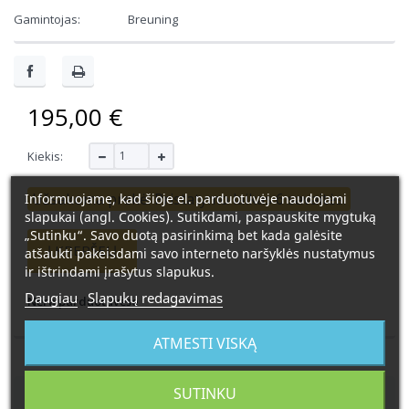
Gamintojas:
Breuning
195,00 €
Kiekis:
Užsakoma prekė. Pristatymo laikas 6 savaitės.
Informuojame, kad šioje el. parduotuvėje naudojami
slapukai (angl. Cookies). Sutikdami, paspauskite mygtuką
„Sutinku“. Savo duotą pasirinkimą bet kada galėsite
Į KREPŠELĮ
atšaukti pakeisdami savo interneto naršyklės nustatymus
ir ištrindami įrašytus slapukus.
Daugiau
Slapukų redagavimas
Nėra parduotuvėse
ATMESTI VISKĄ
SUTINKU
Rekomenduojamos prekės