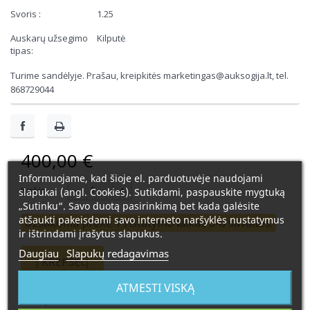
Svoris :
1.25
Auskarų užsegimo
Kilputė
tipas:
Turime sandėlyje. Prašau, kreipkitės marketingas@auksogija.lt, tel.
868729044
400,00 €
Informuojame, kad šioje el. parduotuvėje naudojami
Kiekis:
slapukai (angl. Cookies). Sutikdami, paspauskite mygtuką
„Sutinku“. Savo duotą pasirinkimą bet kada galėsite
atšaukti pakeisdami savo interneto naršyklės nustatymus
Užsakoma prekė. Pristatymo laikas 6-8 savaitės.
ir ištrindami įrašytus slapukus.
Daugiau
Slapukų redagavimas
Į KREPŠELĮ
ATMESTI VISKĄ
Nėra parduotuvėse