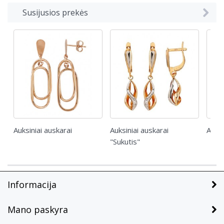
Susijusios prekės
Auksiniai auskarai
Auksiniai auskarai
Auksi
"Sukutis"
Informacija
Mano paskyra