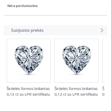
Nėra parduotuvėse
Susijusios prekės
Širdelės formos briliantas
Širdelės formos briliantas
Širde
0,13 ct su LPR sertifikatu
0,12 ct su LPR sertifikatu
0,11 