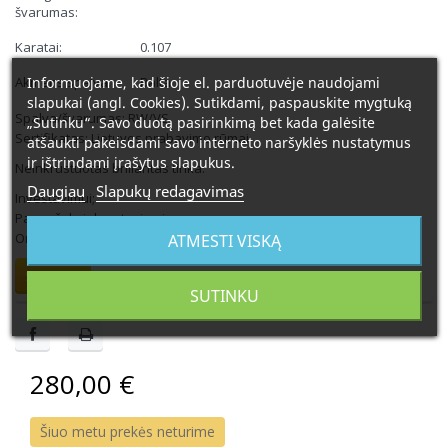
švarumas:
Karatai:
0.107
Informuojame, kad šioje el. parduotuvėje naudojami
Akmens spalva:
Balta
slapukai (angl. Cookies). Sutikdami, paspauskite mygtuką
Spalva/švarumas: RW/VS
„Sutinku“. Savo duotą pasirinkimą bet kada galėsite
Sertifikatas: Lietuvos prabavimo rūmai
atšaukti pakeisdami savo interneto naršyklės nustatymus
ir ištrindami įrašytus slapukus.
Neinkrustuotas briliantas tinka:
Daugiau
Slapukų redagavimas
Investavimui;
Papuošalų inkrustavimui;
Originaliai vestuvių, krikštynų, gimtadienio dovanai, kitai progai.
ATMESTI VISKĄ
Smulkiau
SUTINKU
280,00 €
Šiuo metu prekės neturime