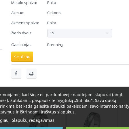
Metalo spalva:
Balta
Akmuo:
Cirkonis
Akmens spalva:
Balta
Žiedo dydis:
15
Gamintojas:
Breuning
Smulkiau
rmuojame, kad šioje el. parduotuvėje naudojami slapukai (angl.
ies). Sutikdami, paspauskite mygtuką „Sutinku“. Savo duotą
rinkimą bet kada galėsite atšaukti pakeisdami savo interneto naršy
atymus ir ištrindami įrašytus slapukus.
giau
Slapukų redagavimas