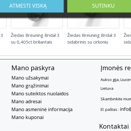
ATMESTI VISKĄ
SUTINKU
 3
Žiedas Breuning Bridal 3
Žiedas Breuning Bridal 3
Žie
su 0,405ct briliantais
sidabrinis su cirkoniu
sid
Mano paskyra
Įmonės rek
Mano užsakymai
Aukso gija, Liuce
Mano grąžinimai
Lietuva
Mano suteiktos nuolaidos
Skambinkite mum
Mano adresai
info
Mano asmeninė informacija
El. paštas :
Mano kuponai
Kontaktai