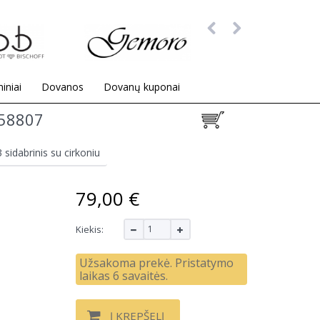
iniai
Dovanos
Dovanų kuponai
58807
 sidabrinis su cirkoniu
79,00 €
Kiekis:
Užsakoma prekė. Pristatymo
laikas 6 savaitės.
Į KREPŠELĮ