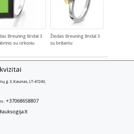
das Breuning Bridal 3
Žiedas Breuning Bridal 3
Žiedas Breun
abrinis su cirkoniu
su briliantu
sidabrinis su
vizitai
rnų g. 3, Kaunas, LT-47243,
+37068658807
s :
@auksogija.lt