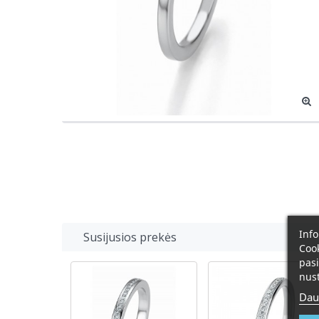
Info
Susijusios prekės
Cook
pasi
nust
Dau