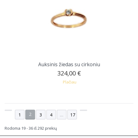
Auksinis žiedas su cirkoniu
324,00 €
Plačiau
2
1
3
4
...
17
Rodoma 19 - 36 iš 292 prekių