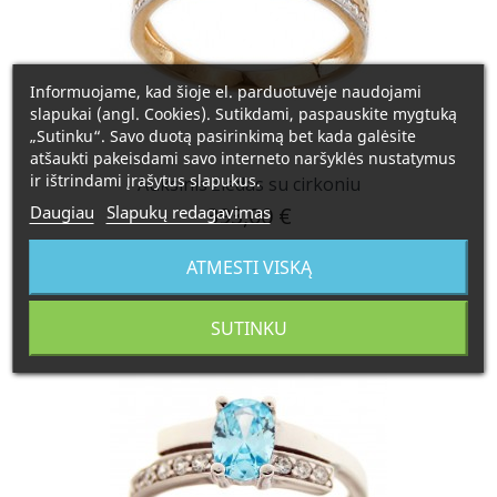
Informuojame, kad šioje el. parduotuvėje naudojami
slapukai (angl. Cookies). Sutikdami, paspauskite mygtuką
„Sutinku“. Savo duotą pasirinkimą bet kada galėsite
atšaukti pakeisdami savo interneto naršyklės nustatymus
ir ištrindami įrašytus slapukus.
Auksinis žiedas su cirkoniu
393,00 €
Daugiau
Slapukų redagavimas
Plačiau
ATMESTI VISKĄ
SUTINKU