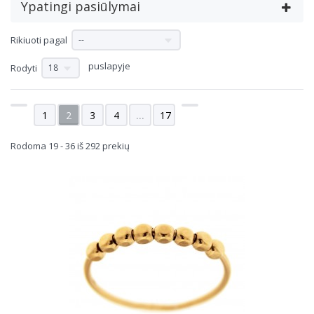
Ypatingi pasiūlymai
Rikiuoti pagal
--
puslapyje
Rodyti
18
1
2
3
4
...
17
Rodoma 19 - 36 iš 292 prekių